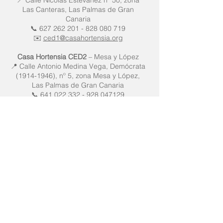
📍 Calle Nicolás Estévanez nº 50, zona
Las Canteras, Las Palmas de Gran
Canaria
📞 627 262 201 - 828 080 719
✉️
ced1@casahortensia.org
Casa Hortensia CED2
– Mesa y López
📍 Calle Antonio Medina Vega, Demócrata
(1914-1946), nº 5, zona Mesa y López,
Las Palmas de Gran Canaria
📞 641 022 332 - 928 047129
✉️
ced2@casahortensia.org
Casa Hortensia CED3
– Telde
📍 Calle Pintor Edvard Munch nº 1, Las
Huesas, Telde
📞 673 637 126 - 928 949 602
✉️
ced3@casahortensia.org